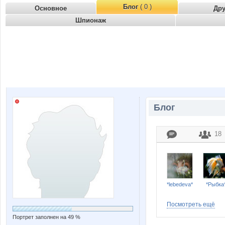
Блог
( 0 )
Основное
Др
Шпионаж
Блог
18
*lebedeva*
*Рыбка
Посмотреть ещё
Портрет заполнен на 49 %