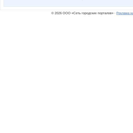
Юлянчикк
Бо
© 2026 ООО «Сеть городских порталов» ·
Реклама н
Крошка Мю
Лагран
Ольгунька5
Пируэтт