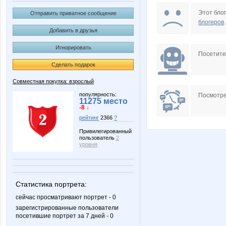
Kathrin
Lim0Ni
Этот блог
Отправить приватное сообщение
блогеров
.
Добавить в друзья
Игнорировать
Pristavochka
Skandiy
Посетит
Сделать подарок
Совместная покупка: взрослый
anusha21
azaliya
популярность:
Посмотре
11275 место
-8 ↓
рейтинг
2366
?
Привилегированный
пользователь
2
link3
mamba8
уровня
Статистика портрета:
zvezdatar
юля23
сейчас просматривают портрет - 0
зарегистрированные пользователи
посетившие портрет за 7 дней - 0